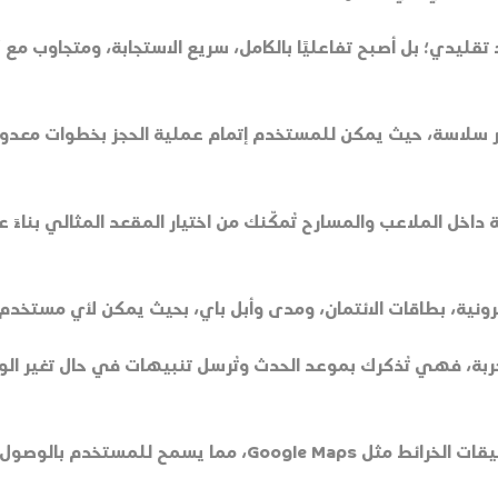
هات الاستخدام في 2025 لم يعد تقليدي؛ بل أصبح تفاعليًا بالكامل، سريع الاستجابة، 
كثر سلاسة، حيث يمكن للمستخدم إتمام عملية الحجز بخطوات معدود
اخل الملاعب والمسارح تُمكّنك من اختيار المقعد المثالي بناءً عل
نية، بطاقات الائتمان، ومدى وأبل باي، بحيث يمكن لأي مستخدم ا
التجربة، فهي تُذكرك بموعد الحدث وتُرسل تنبيهات في حال تغير 
تقدم المنصات الحديثة تكاملًا مباشرًا مع تطبيقات الخرائط مثل