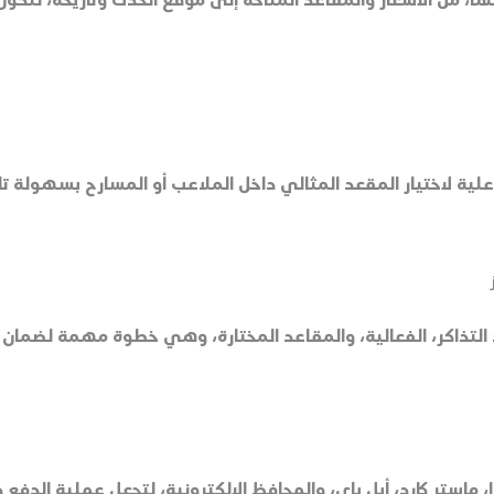
ا، من الأسعار والمقاعد المتاحة إلى موقع الحدث وتاريخه، لتكو
لية لاختيار المقعد المثالي داخل الملاعب أو المسارح بسهولة تا
لتذاكر، الفعالية، والمقاعد المختارة، وهي خطوة مهمة لضمان تج
استر كارد، أبل باي، والمحافظ الإلكترونية، لتجعل عملية الدفع 