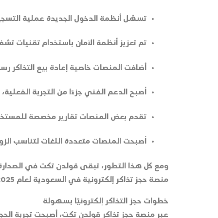
تسهّل أنظمة الدخول الجديدة عملية التسجيل عبر الهوية الوطنية أو حسا
تم تعزيز أنظمة الأمان باستخدام تقنيات تشفي
أضافت المنصات خاصية إعادة بيع التذاكر رس
أصبح الدعم الفني جزءًا من التجربة الفعلية، مع فرق خدمة عملاء متاحة 24/7 عبر الدردشة المباشرة،
تقدم بعض المنصات تقارير مخصصة للمستخدم
أصبحت المنصات متعددة اللغات لتناسب الزوار
ومع كل هذا التطور، تبقى قولدن تكت في الصدارة ك
منصة حجز تذاكر إلكترونية في السعودية لعام 2025 بلا منازع.
خطوات حجز التذاكر إلكترونيًا بسهولة
عبر منصة حجز تذاكر قولدن تكت، أصبحت تجربة الح