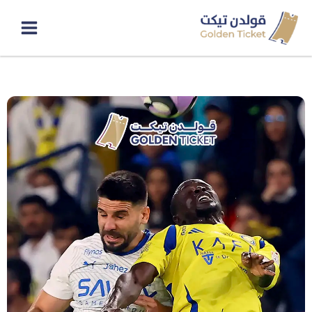
خطي
لى
لمحتوى