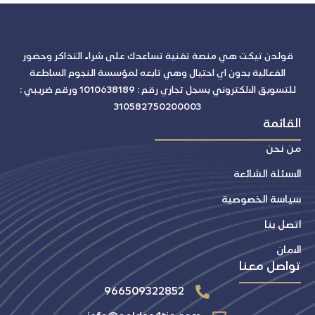
قولدن تيكت هي منصة تقنية تساعدك على شراء التذاكر وحضور
الفعالية بدون اي احتيال وهي تابعه لمؤسسة النجوم الساطعة
للتسويق الالكتروني بسجل تجاري رقم : 1010638189 ورقم ضريبي :
310582750200003
القائمة
من نحن
الاسئلة الشائعة
سياسة الخصوصية
اتصل بنا
الامان
تواصل معنا
966509322852