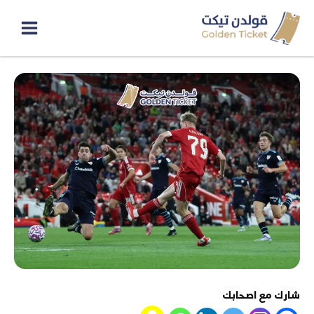
خطي
لى
لمحتوى
شارك مع اصحابك
Snapchat