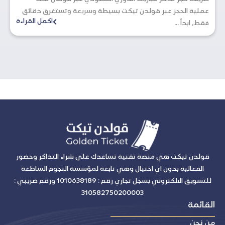
عملية الحجز عبر قولدن تيكت بسيطة وسريعة وتستغرق دقائق
اكمل القراءة
فقط، ابدأ ...
قولدن تيكت هي منصة تقنية تساعدك على شراء التذاكر وحضور
الفعالية بدون اي احتيال وهي تابعه لمؤسسة النجوم الساطعة
للتسويق الالكتروني بسجل تجاري رقم : 1010638189 ورقم ضريبي :
310582750200003
القائمة
من نحن