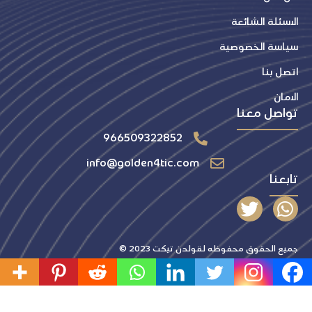
الاسئلة الشائعة
سياسة الخصوصية
اتصل بنا
الامان
تواصل معنا
966509322852
info@golden4tic.com
تابعنا
T
W
w
h
i
a
جميع الحقوق محفوظه لقولدن تيكت 2023 ©
t
t
t
s
e
a