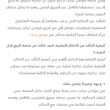
وفي منصة قولدن تيكت لا يتم قبول أي تذكرة للعرض أو البيع
إلا بعد تدقيقها بالكامل عبر الفريق الفني، وهو ما يقلل مخاطر
التزوير بنسبة كبيرة.
للتأكد من التذكرة التي ترغب بشرائها أو معرفة التفاصيل
المناسبة لميزانيتك، تواصل الآن مع فريق قولدن تيكت ويمكنك
قرأه ارشادات فيفا الخاصة بتذاكر عبر
موقع فيفا
.
كيفية التأكد من التذاكر الأصلية: كيف تتأكد من منصة البيع قبل
الشراء؟
اختيار المنصة هو العامل الأهم في كيفية التأكد من التذاكر
الأصلية، فشراء تذكرة اصلية من جهة غير موثوقة قد يساوي
شراء تذكرة مزورة من البداية، والنقاط التالية ستساعدك:
1. وجود وسيط يضمن حقك
في قولدن تيكت، يتم حفظ مبلغ الشراء داخل المنصة حتى
انتهاء الفعالية، ما يضمن حماية حقوق الطرفين بالكامل، وهذه
الميزة ليست شائعة في منصات بيع التذاكر.