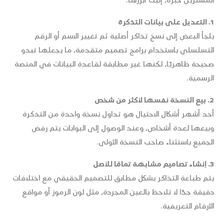
المشترين خبرة، إليك أبرزها:
1. التعديل على بيانات التذكرة
يلجأ البعض إلى نسخ تذاكر أصلية ثم تغيير الاسم أو الرقم
التسلسلي باستخدام برامج تصميم متقدمة، ما يجعلها تبدو
صحيحة ظاهريًا، لكنها غير مطابقة لقاعدة البيانات في المنصة
الرسمية.
2. بيع النسخة نفسها لأكثر من شخص
أحد أشهر أشكال الاحتيال هو تداول نسخة واحدة من التذكرة
وبيعها لعدة أشخاص، وعند الوصول إلى البوابات يتم رفض
الجميع باستثناء صاحب النسخة الأولى.
3. إنشاء تصاميم مشابهة تمامًا للأصل
يتم طباعة التذاكر بشكل مطابق للتصميم الحقيقي مع اختلافات
دقيقة جدًا لا تلاحظ بالعين المجردة، مثل لون الرموز أو مواقع
الأرقام التعريفية.