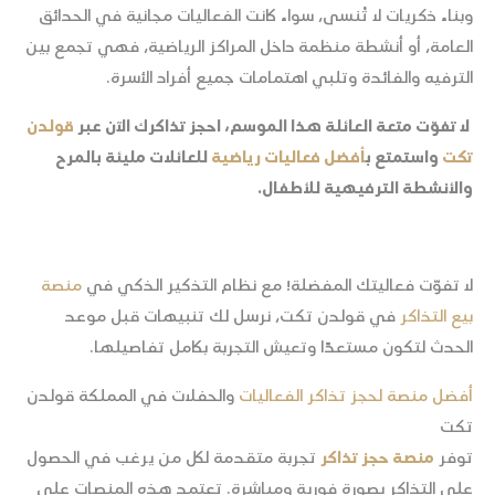
وبناء ذكريات لا تُنسى، سواء كانت الفعاليات مجانية في الحدائق
العامة، أو أنشطة منظمة داخل المراكز الرياضية، فهي تجمع بين
الترفيه والفائدة وتلبي اهتمامات جميع أفراد الأسرة.
لا تفوّت متعة العائلة هذا الموسم، احجز تذاكرك الآن عبر
قولدن
تكت
واستمتع ب
أفضل فعاليات رياضية
للعائلات مليئة بالمرح
والأنشطة الترفيهية للأطفال.
لا تفوّت فعاليتك المفضلة! مع نظام التذكير الذكي في
منصة
بيع التذاكر
في قولدن تكت، نرسل لك تنبيهات قبل موعد
الحدث لتكون مستعدًا وتعيش التجربة بكامل تفاصيلها.
أفضل منصة لحجز تذاكر الفعاليات
والحفلات في المملكة قولدن
تكت
توفر
منصة حجز تذاكر
تجربة متقدمة لكل من يرغب في الحصول
على التذاكر بصورة فورية ومباشرة. تعتمد هذه المنصات على