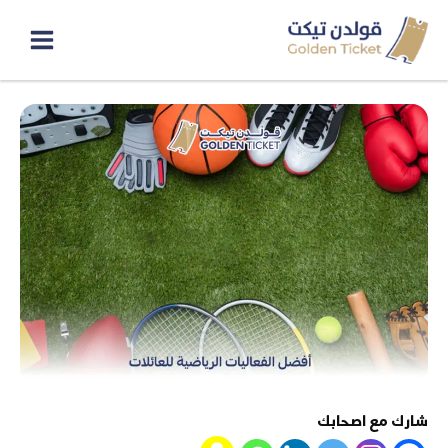
خطي
لى
لمحتوى
شارك مع اصحابك
Snapchat