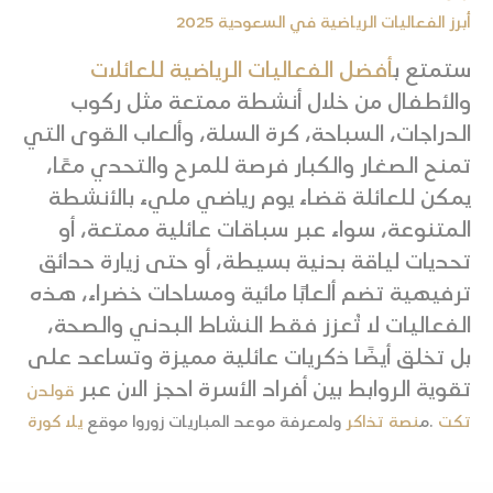
أبرز الفعاليات الرياضية في السعودية 2025
ستمتع ب
أفضل الفعاليات الرياضية للعائلات
والأطفال من خلال أنشطة ممتعة مثل ركوب
الدراجات، السباحة، كرة السلة، وألعاب القوى التي
تمنح الصغار والكبار فرصة للمرح والتحدي معًا،
يمكن للعائلة قضاء يوم رياضي مليء بالأنشطة
المتنوعة، سواء عبر سباقات عائلية ممتعة، أو
تحديات لياقة بدنية بسيطة، أو حتى زيارة حدائق
ترفيهية تضم ألعابًا مائية ومساحات خضراء، هذه
الفعاليات لا تُعزز فقط النشاط البدني والصحة،
بل تخلق أيضًا ذكريات عائلية مميزة وتساعد على
تقوية الروابط بين أفراد الأسرة احجز الان عبر
قولدن
تكت
.م
نصة تذاكر
ولمعرفة موعد المباريات زوروا موقع
يلا كورة