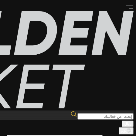
ريال
AR