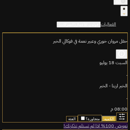
AR
الفعاليات
قولدن للأعمال(الشركات)
حفل مروان خوري وعبير نعمة في فوكالي الخبر
السبت 18 يوليو
.
الخبر ارينا - الخبر
.
08:00 م
الكميه
متجاورة؟
الفئة
تعويض 100% اذا لم تستلم تذكرتك!