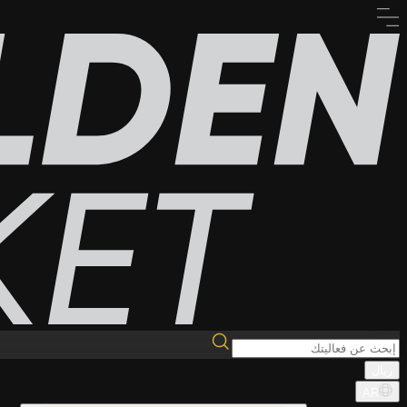
ريال
AR