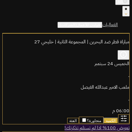
AR
الفعاليات
قولدن للأعمال(الشركات)
مباراة قطر ضد البحرين | المجموعة الثانية | خليجي 27
الخميس 24 سبتمبر
.
ملعب الامير عبدالله الفيصل
.
06:00 م
الكميه
متجاورة؟
الفئة
تعويض 100% اذا لم تستلم تذكرتك!