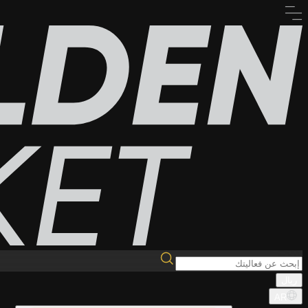
ريال
AR