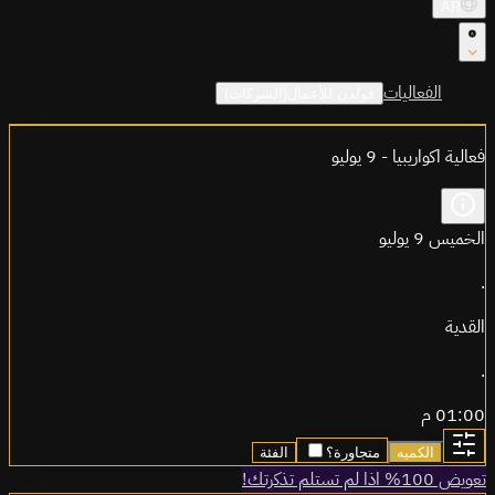
AR
الفعاليات
قولدن للأعمال(الشركات)
فعالية اكواريبيا - 9 يوليو
الخميس 9 يوليو
.
القدية
.
01:00 م
الكميه
متجاورة؟
الفئة
تعويض 100% اذا لم تستلم تذكرتك!