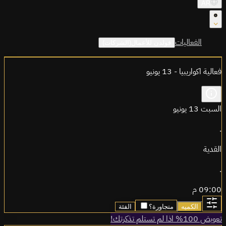
AR
الفعاليات
قولدن للأعمال(الشركات)
فعالية اكواريبيا - 13 يونيو
السبت 13 يونيو
.
القدية
.
09:00 م
الكميه
متجاورة؟
الفئة
تعويض 100% اذا لم تستلم تذكرتك!