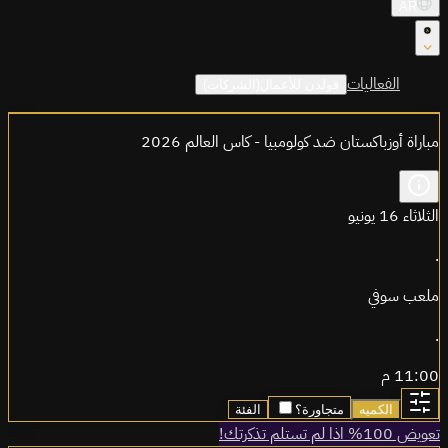
AR
الفعاليات
قولدن للأعمال(الشركات)
مباراة أوزباكستان ضد كولومبيا - كاس العالم 2026
الثلاثاء 16 يونيو
.
ملعب سوفي
.
11:00 م
الكميه
متجاورة؟
الفئة
تعويض 100% اذا لم تستلم تذكرتك!