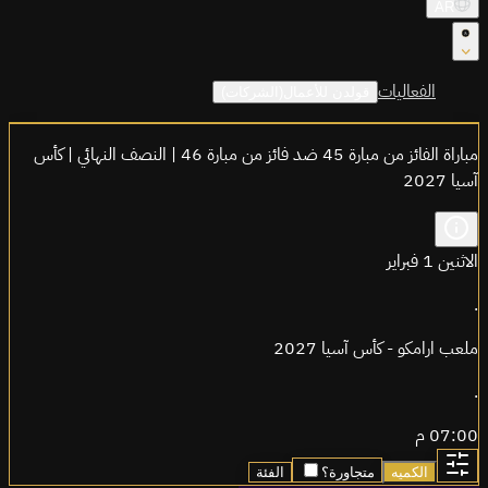
AR
الفعاليات
قولدن للأعمال(الشركات)
مباراة الفائز من مبارة 45 ضد فائز من مبارة 46 | النصف النهائي | كأس
آسيا 2027
الاثنين 1 فبراير
.
ملعب ارامكو - كأس آسيا 2027
.
07:00 م
الكميه
متجاورة؟
الفئة