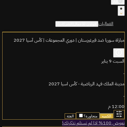
AR
الفعاليات
قولدن للأعمال(الشركات)
مباراة سوريا ضد قيرغيزستان | دوري المجموعات | كأس آسيا 2027
السبت 9 يناير
.
مدينة الملك فهد الرياضية - كأس اسيا 2027
.
12:00 م
الكميه
متجاورة؟
الفئة
تعويض 100% اذا لم تستلم تذكرتك!