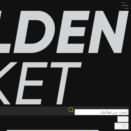
ريال
AR