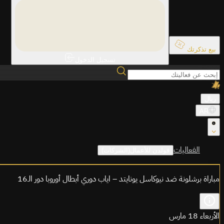
بيع تذكرتك
تسجيل الدخول
ريال
AR
الفعاليات
قولدن للأعمال(الشركات)
مباراة برشلونة ضد نيوكاسل يونايتد – اياب دوري أبطال أوروبا دور الـ16
الأربعاء 18 مارس