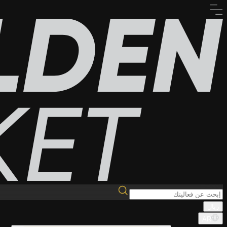
ريال
AR