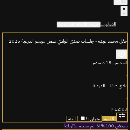
AR
الفعاليات
قولدن للأعمال(الشركات)
حفل محمد عبده - جلسات صدى الوادي ضمن موسم الدرعية 2025
الخميس 18 ديسمبر
.
وادي صفار - الدرعية
.
12:00 م
الكميه
متجاورة؟
الفئة
تعويض 100% اذا لم تستلم تذكرتك!