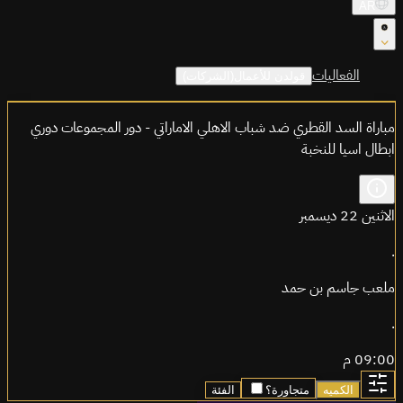
AR
الفعاليات
قولدن للأعمال(الشركات)
مباراة السد القطري ضد شباب الاهلي الاماراتي - دور المجموعات دوري
ابطال اسيا للنخبة
الاثنين 22 ديسمبر
.
ملعب جاسم بن حمد
.
09:00 م
الكميه
متجاورة؟
الفئة