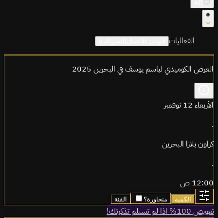
AR
الفعاليات
قولدن للأعمال(الشركات)
العرض الكوميدي لباسم يوسف في البحرين 2025
الأربعاء 12 نوفمبر
.
كراون بلازا البحرين
.
12:00 ص
الكميه
متجاورة؟
الفئة
تعويض 100% اذا لم تستلم تذكرتك!