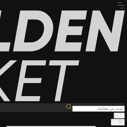
ريال
AR