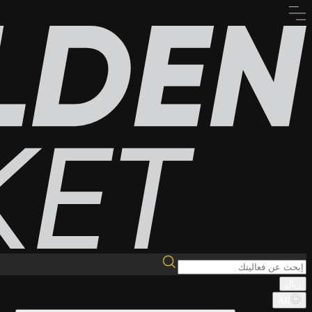
ريال
AR