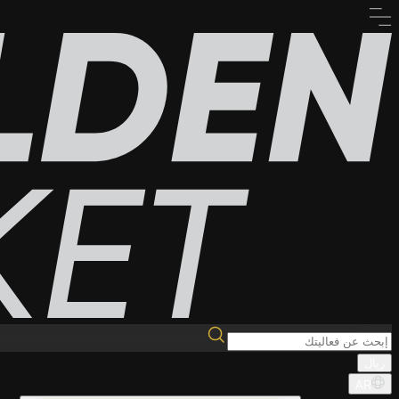
ريال
AR