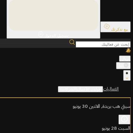
بيع تذكرتك
تسجيل الدخول
ريال
AR
الفعاليات
قولدن للأعمال(الشركات)
سيتي هب بريدة, الاثنين 30 يونيو
السبت 28 يونيو