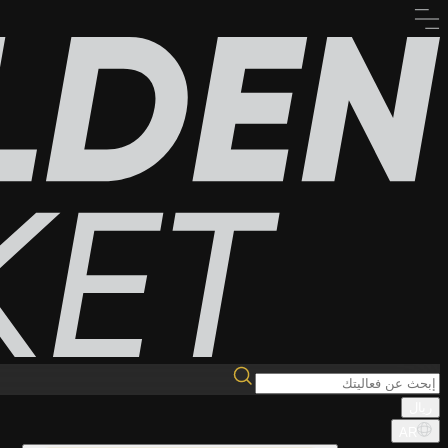
ريال
AR