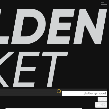
ريال
AR