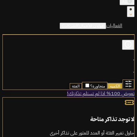
AR
الفعاليات
قولدن للأعمال(الشركات)
.
.
الكميه
متجاورة؟
الفئة
تعويض 100% اذا لم تستلم تذكرتك!
لا توجد تذاكر متاحة
حاول تغيير الفئة أو العدد للعثور على تذاكر أخرى