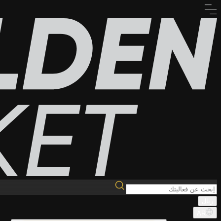
ريال
AR