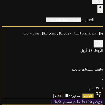
AR
الفعاليات
قولدن للأعمال(الشركات)
ريال مدريد ضد ارسنال - ربع نهائي دوري ابطال اوروبا - اياب
الأربعاء 16 أبريل
.
ملعب سينتياغو بيرنابيو
.
09:00 م
الكميه
متجاورة؟
الفئة
تعويض 100% اذا لم تستلم تذكرتك!