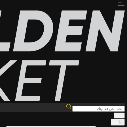
ريال
AR