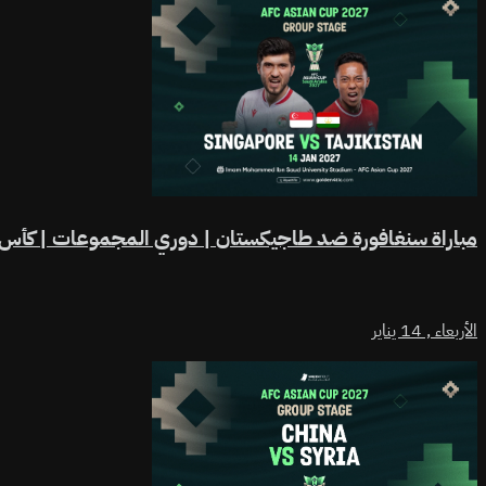
مباراة سنغافورة ضد طاجيكستان | دوري المجموعات | كأس آسيا
الأربعاء ,
14 يناير